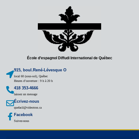
École d’espagnol Diffudi International de Québec
915, boul.René-Lévesque O
local 60 (sous-sol), Québec
Heures d’ouverture : 9 h à 20 h
418 353-4666
laissez un message
Écrivez-nous
quefacil@videotron.ca
Facebook
Suivez-nous